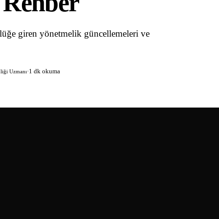
k Rehber
lüğe giren yönetmelik güncellemeleri ve
·
1 dk okuma
nliği Uzmanı