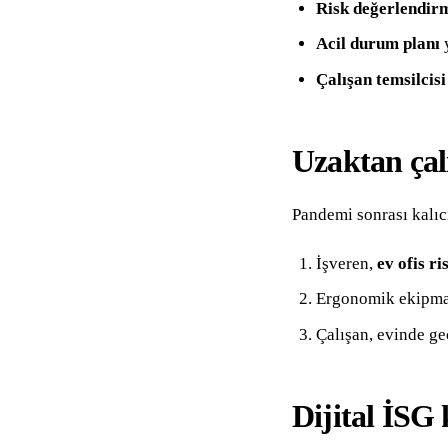
Risk değerlendir
Acil durum planı
y
Çalışan temsilcisi
Uzaktan çal
Pandemi sonrası kalıc
İşveren,
ev ofis ri
Ergonomik ekipman
Çalışan, evinde ge
Dijital İSG 