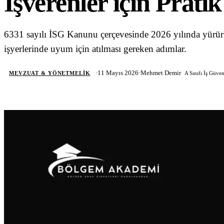
İşverenler için Prati
Blog & Kaynaklar
6331 sayılı İSG Kanunu çerçevesinde 2026 yılında yürür
Tüm Yazılar
işyerlerinde uyum için atılması gereken adımlar.
Mevzuat & Yönetmelik
Eğitim İpuçları
·
11 Mayıs 2026
·
Mehmet Demir
MEVZUAT & YÖNETMELIK
A Sınıfı İş Güve
Sektör Haberleri
Vaka Çalışmaları
Formlar & Materyaller
Hakkımızda
İletişim
WhatsApp
Mail Gönder