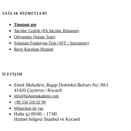
SAĞLIK HIZMETLERI
Tümünü gör
Akciğer Grafiği (PA Akciğer Röntgeni)
Odyometri (İşitme Testi)
Solunum Fonksiyon Testi (SFT / Spirometri)
Revir Kurulum Hizmeti
İLETIŞIM
Emek Mahallesi, Ragıp Demirkol Bulvarı No: 90/1
41420 Çayırova / Kocaeli
info@bolgemakademi.com
+90 534 316 02 99
WhatsApp ile yaz
Hafta içi 09:00 – 17:00
Hizmet bölgesi: İstanbul ve Kocaeli