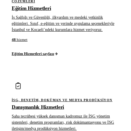
ÇÖZÜMLERI
Eğitim Hizmetleri
İş Sağlığı ve Güvenliği, ilkyardım ve mesleki yetkinlik
eğitimleri. Sınıf, e-eğitim ve yerinde uygulama seçenekleriyle
İstanbul ve Kocaeli’ndeki kurumlara hizmet veriyoruz.
48
hizmet
Eğitim Hizmetleri sayfası
İSG, DENETIM, DOKÜMAN VE MEDYA PRODÜKSIYON
Danışmanlık Hizmetleri
Saha tecrübesi yüksek danışman kadromuz ile İSG yönetim
sistemleri, denetim programları, risk dokümantasyonu ve İSG
iletişim/medya prodüksiyon hizmetleri.