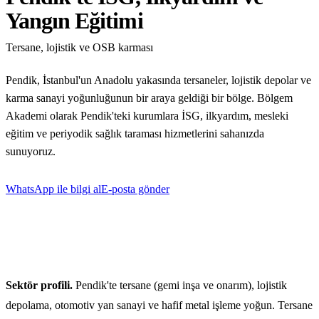
Yangın Eğitimi
Blog & Kaynaklar
Tersane, lojistik ve OSB karması
Tüm Yazılar
Mevzuat & Yönetmelik
Pendik, İstanbul'un Anadolu yakasında tersaneler, lojistik depolar ve
karma sanayi yoğunluğunun bir araya geldiği bir bölge. Bölgem
Eğitim İpuçları
Akademi olarak Pendik'teki kurumlara İSG, ilkyardım, mesleki
Sektör Haberleri
eğitim ve periyodik sağlık taraması hizmetlerini sahanızda
Vaka Çalışmaları
sunuyoruz.
Formlar & Materyaller
WhatsApp ile bilgi al
E-posta gönder
Hakkımızda
İletişim
WhatsApp
Mail Gönder
Sektör profili.
Pendik'te tersane (gemi inşa ve onarım), lojistik
depolama, otomotiv yan sanayi ve hafif metal işleme yoğun. Tersane