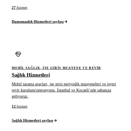
27
hizmet
Danışmanlık Hizmetleri sayfası
MOBIL SAĞLIK, IŞE GIRIŞ MUAYENE VE REVIR
Sağlık Hizmetleri
Mobil tarama araçları, işe giriş periyodik muayeneleri ve işyeri
revir kurulum/operasyonu. İstanbul ve Kocaeli’nde sahanıza
geliyoruz.
12
hizmet
Sağlık Hizmetleri sayfası