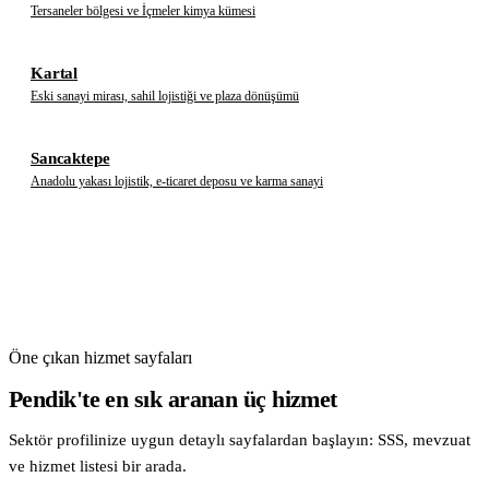
Tersaneler bölgesi ve İçmeler kimya kümesi
Kartal
Eski sanayi mirası, sahil lojistiği ve plaza dönüşümü
Sancaktepe
Anadolu yakası lojistik, e-ticaret deposu ve karma sanayi
Öne çıkan hizmet sayfaları
Pendik'te en sık aranan üç hizmet
Sektör profilinize uygun detaylı sayfalardan başlayın: SSS, mevzuat
ve hizmet listesi bir arada.