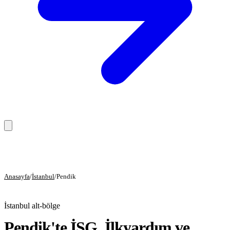
Anasayfa
Hizmetler
Anasayfa
/
İstanbul
/
Pendik
Eğitim Hizmetleri
İstanbul alt-bölge
Danışmanlık Hizmetleri
Pendik'te İSG, İlkyardım ve
Sağlık Hizmetleri