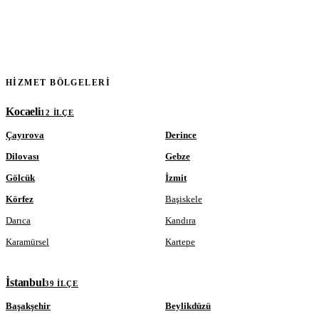
HIZMET BÖLGELERI
Kocaeli
12 ILÇE
Çayırova
Derince
Dilovası
Gebze
Gölcük
İzmit
Körfez
Başiskele
Darıca
Kandıra
Karamürsel
Kartepe
İstanbul
39 ILÇE
Başakşehir
Beylikdüzü