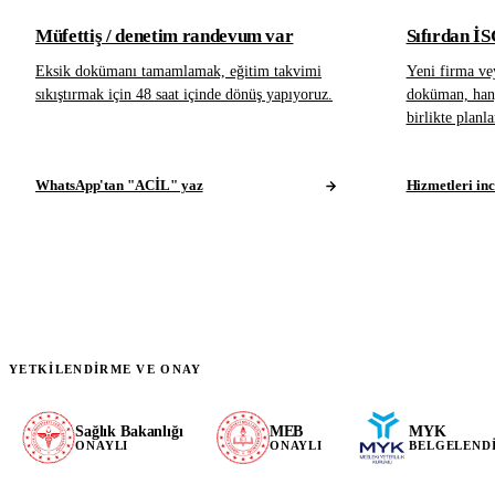
Müfettiş / denetim randevum var
Sıfırdan İ
Eksik dokümanı tamamlamak, eğitim takvimi
Yeni firma ve
sıkıştırmak için 48 saat içinde dönüş yapıyoruz.
doküman, hangi
birlikte planla
WhatsApp'tan "ACİL" yaz
Hizmetleri inc
YETKILENDIRME VE ONAY
Sağlık Bakanlığı
MEB
MYK
ONAYLI
ONAYLI
BELGELEND