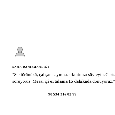
SAHA DANIŞMANLIĞI
"Sektörünüzü, çalışan sayınızı, sıkıntınızı söyleyin. Geris
soruyoruz. Mesai içi
ortalama 15 dakikada
dönüyoruz."
WhatsApp ile yaz
+90 534 316 02 99