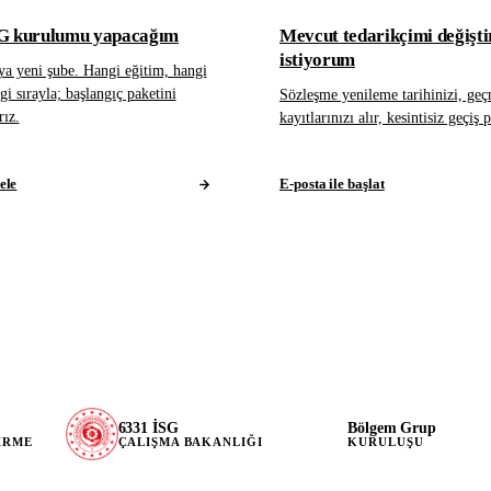
SG kurulumu yapacağım
Mevcut tedarikçimi değişt
istiyorum
ya yeni şube. Hangi eğitim, hangi
 sırayla; başlangıç paketini
Sözleşme yenileme tarihinizi, geç
rız.
kayıtlarınızı alır, kesintisiz geçiş 
ele
E-posta ile başlat
6331 İSG
Bölgem Grup
IRME
ÇALIŞMA BAKANLIĞI
KURULUŞU