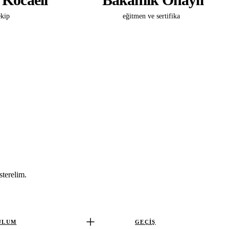
 Kocaeli
Bakanlık Onaylı
ekip
eğitmen ve sertifika
sterelim.
ULUM
GEÇİŞ