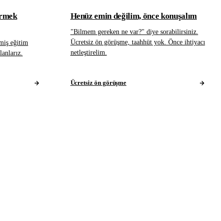
irmek
Henüz emin değilim, önce konuşalım
"Bilmem gereken ne var?" diye sorabilirsiniz.
Ücretsiz ön görüşme, taahhüt yok. Önce ihtiyacı
miş eğitim
netleştirelim.
planlarız.
Ücretsiz ön görüşme