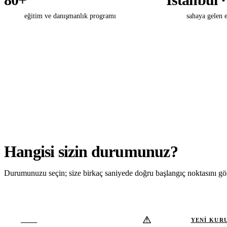
80+
İstanbul ·
eğitim ve danışmanlık programı
sahaya gelen 
Hangisi sizin durumunuz?
Durumunuzu seçin; size birkaç saniyede doğru başlangıç noktasını gö
ACİL
YENİ KUR