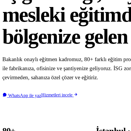
mesleki eğitim
Blog & Kaynaklar
Tüm Yazılar
bölgenize gelen
Mevzuat & Yönetmelik
Eğitim İpuçları
Sektör Haberleri
Bakanlık onaylı eğitmen kadromuz, 80+ farklı eğitim pr
Vaka Çalışmaları
ile fabrikanıza, ofisinize ve şantiyenize geliyoruz. İSG z
Formlar & Materyaller
çevirmeden, sahanıza özel çözer ve eğitiriz.
Hakkımızda
İletişim
Hizmetleri incele
WhatsApp ile yaz
WhatsApp
Mail Gönder