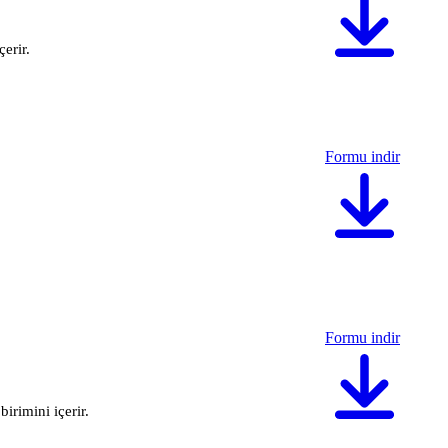
erir.
Formu indir
Formu indir
irimini içerir.