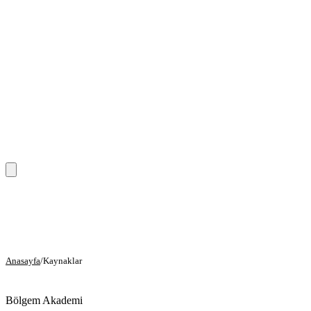
Anasayfa
Hizmetler
Anasayfa
/
Kaynaklar
Eğitim Hizmetleri
Danışmanlık Hizmetleri
Bölgem Akademi
Sağlık Hizmetleri