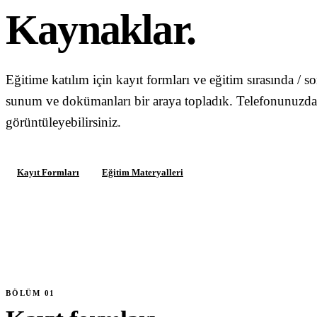
Kaynaklar.
Blog & Kaynaklar
Tüm Yazılar
Mevzuat & Yönetmelik
Eğitime katılım için kayıt formları ve eğitim sırasında / s
Eğitim İpuçları
sunum ve dokümanları bir araya topladık. Telefonunuzd
görüntüleyebilirsiniz.
Sektör Haberleri
Vaka Çalışmaları
Formlar & Materyaller
Kayıt Formları
Eğitim Materyalleri
Hakkımızda
İletişim
WhatsApp
Mail Gönder
BÖLÜM 01