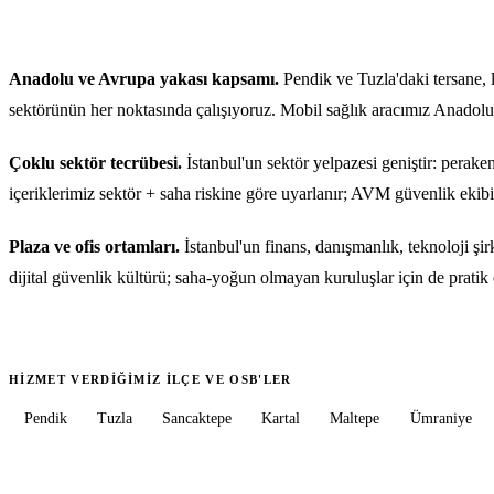
Anadolu ve Avrupa yakası kapsamı.
Pendik ve Tuzla'daki tersane, 
sektörünün her noktasında çalışıyoruz. Mobil sağlık aracımız Anadolu
Çoklu sektör tecrübesi.
İstanbul'un sektör yelpazesi geniştir: perake
içeriklerimiz sektör + saha riskine göre uyarlanır; AVM güvenlik ekibine
Plaza ve ofis ortamları.
İstanbul'un finans, danışmanlık, teknoloji şi
dijital güvenlik kültürü; saha-yoğun olmayan kuruluşlar için de prati
HIZMET VERDIĞIMIZ ILÇE VE OSB'LER
Pendik
Tuzla
Sancaktepe
Kartal
Maltepe
Ümraniye