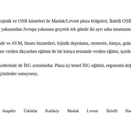
lojistik ve OSB kümeleri ile Maslak/Levent plaza bölgeleri, İkitelli OS
 yakasından Avrupa yakasına geçerek tek günde iki ayrı saha taramasın
nde ve AVM, finans hizmetleri, lojistik depolama, otomotiv, kimya, gıda
 verilen ilkyardım eğitimi ile bir kimya tesisinde verilen eğitim, içerik 
rketlerinde de İSG zorunludur. Plaza içi temel İSG eğitimi, ergonomi de
k çözümler sunuyoruz.
Ataşehir
Üsküdar
Kadıköy
Maslak
Levent
İkitelli
Ha