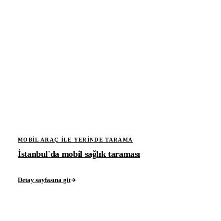
MOBIL ARAÇ ILE YERINDE TARAMA
İstanbul'da mobil sağlık taraması
Detay sayfasına git