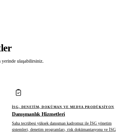
ler
yerinde ulaşabilirsiniz.
İSG, DENETIM, DOKÜMAN VE MEDYA PRODÜKSIYON
Danışmanlık Hizmetleri
Saha tecrübesi yüksek danışman kadromuz ile İSG yönetim
sistemleri, denetim programları, risk dokümantasyonu ve İSG