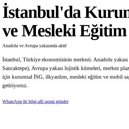
İstanbul'da Kuru
Blog & Kaynaklar
Tüm Yazılar
ve Mesleki Eğitim
Mevzuat & Yönetmelik
Eğitim İpuçları
Anadolu ve Avrupa yakasında aktif
Sektör Haberleri
Vaka Çalışmaları
İstanbul, Türkiye ekonomisinin merkezi. Anadolu yakası 
Sancaktepe), Avrupa yakası lojistik kümeleri, merkez pla
Formlar & Materyaller
için kurumsal İSG, ilkyardım, mesleki eğitim ve mobil sağ
Hakkımızda
getiriyoruz.
İletişim
WhatsApp ile bilgi al
E-posta gönder
WhatsApp
Mail Gönder