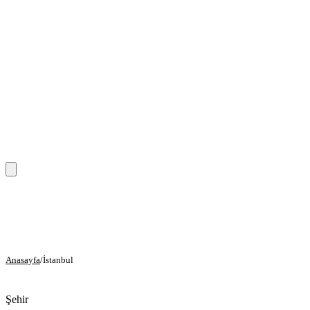
Anasayfa
Hizmetler
Anasayfa
/
İstanbul
Eğitim Hizmetleri
Danışmanlık Hizmetleri
Şehir
Sağlık Hizmetleri