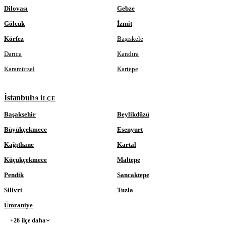
Dilovası
Gebze
Gölcük
İzmit
Körfez
Başiskele
Darıca
Kandıra
Karamürsel
Kartepe
İstanbul
39 ILÇE
Başakşehir
Beylikdüzü
Büyükçekmece
Esenyurt
Kağıthane
Kartal
Küçükçekmece
Maltepe
Pendik
Sancaktepe
Silivri
Tuzla
Ümraniye
+26 ilçe daha