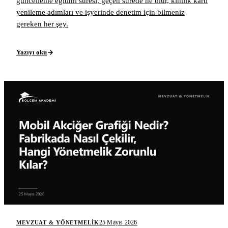
güncelleme eğitimi süresi, geçen sürede ne olur, kimlik kartı
yenileme adımları ve işyerinde denetim için bilmeniz
gereken her şey.
Yazıyı oku
25 Mayıs 2026
MEVZUAT & YÖNETMELIK