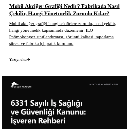
Mobil Akciğer Grafiği Nedir? Fabrikada Nasıl
Çekilir, Hangi Yönetmelik Zorunlu Kılar?
Mobil akciğer grafiği hangi sektörlere zorunlu, nasıl çekilir,
hangi yönetmelik kapsamında düzenlenir; ILO
Pnömokonyoz sınıflandırması, görüntü kalitesi, raporlama
süresi ve fabrika içi pratik kurulum.
Yazıyı oku