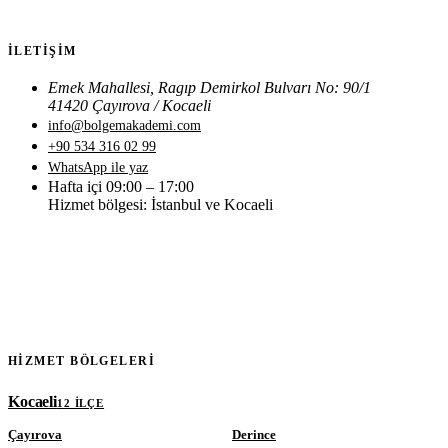
İLETIŞIM
Emek Mahallesi, Ragıp Demirkol Bulvarı No: 90/1
41420 Çayırova / Kocaeli
info@bolgemakademi.com
+90 534 316 02 99
WhatsApp ile yaz
Hafta içi 09:00 – 17:00
Hizmet bölgesi: İstanbul ve Kocaeli
HIZMET BÖLGELERI
Kocaeli
12 ILÇE
Çayırova
Derince