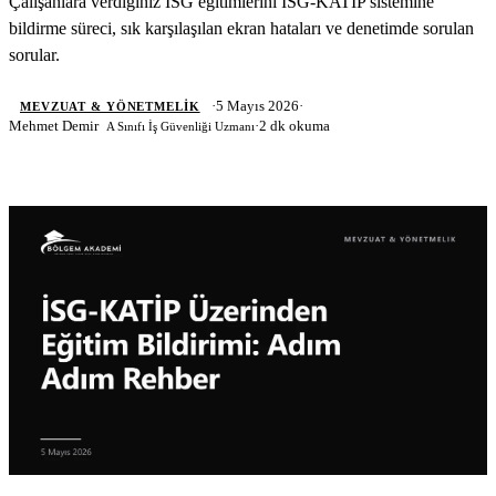
Çalışanlara verdiğiniz İSG eğitimlerini İSG-KATİP sistemine
bildirme süreci, sık karşılaşılan ekran hataları ve denetimde sorulan
Blog & Kaynaklar
sorular.
Tüm Yazılar
·
5 Mayıs 2026
·
MEVZUAT & YÖNETMELIK
Mevzuat & Yönetmelik
Mehmet Demir
·
2 dk okuma
A Sınıfı İş Güvenliği Uzmanı
Eğitim İpuçları
Sektör Haberleri
Vaka Çalışmaları
Formlar & Materyaller
Hakkımızda
İletişim
WhatsApp
Mail Gönder