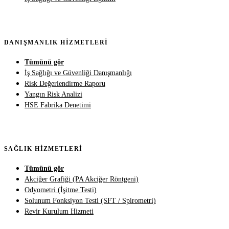
DANIŞMANLIK HIZMETLERI
Tümünü gör
İş Sağlığı ve Güvenliği Danışmanlığı
Risk Değerlendirme Raporu
Yangın Risk Analizi
HSE Fabrika Denetimi
SAĞLIK HIZMETLERI
Tümünü gör
Akciğer Grafiği (PA Akciğer Röntgeni)
Odyometri (İşitme Testi)
Solunum Fonksiyon Testi (SFT / Spirometri)
Revir Kurulum Hizmeti