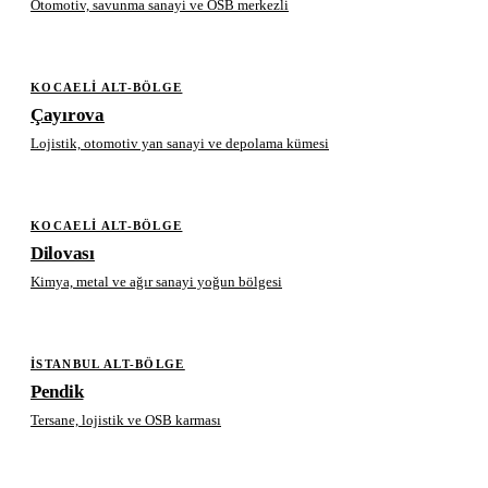
Otomotiv, savunma sanayi ve OSB merkezli
KOCAELI ALT-BÖLGE
Çayırova
Lojistik, otomotiv yan sanayi ve depolama kümesi
KOCAELI ALT-BÖLGE
Dilovası
Kimya, metal ve ağır sanayi yoğun bölgesi
İSTANBUL ALT-BÖLGE
Pendik
Tersane, lojistik ve OSB karması