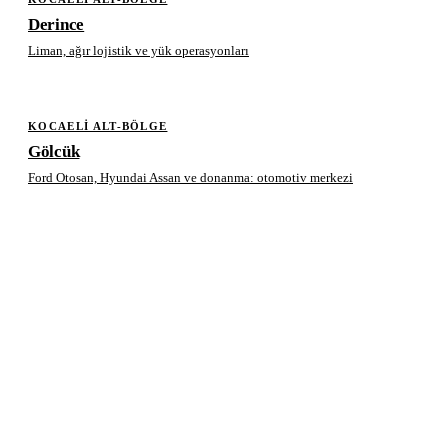
Derince
Liman, ağır lojistik ve yük operasyonları
KOCAELI ALT-BÖLGE
Gölcük
Ford Otosan, Hyundai Assan ve donanma: otomotiv merkezi