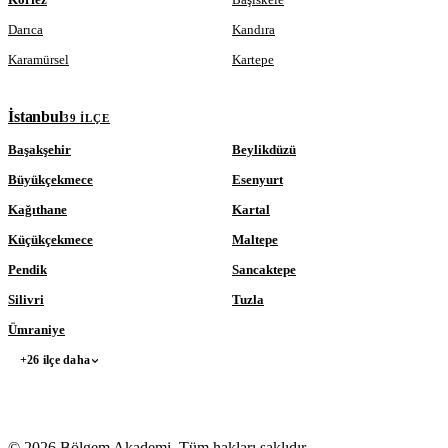
Darıca
Kandıra
Karamürsel
Kartepe
İstanbul
39 ILÇE
Başakşehir
Beylikdüzü
Büyükçekmece
Esenyurt
Kağıthane
Kartal
Küçükçekmece
Maltepe
Pendik
Sancaktepe
Silivri
Tuzla
Ümraniye
+26 ilçe daha
© 2026 Bölgem Akademi. Tüm hakları saklıdır.