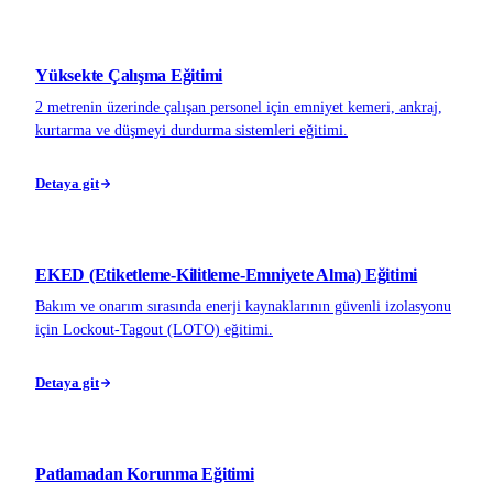
Yüksekte Çalışma Eğitimi
2 metrenin üzerinde çalışan personel için emniyet kemeri, ankraj,
kurtarma ve düşmeyi durdurma sistemleri eğitimi.
Detaya git
EKED (Etiketleme-Kilitleme-Emniyete Alma) Eğitimi
Bakım ve onarım sırasında enerji kaynaklarının güvenli izolasyonu
için Lockout-Tagout (LOTO) eğitimi.
Detaya git
Patlamadan Korunma Eğitimi