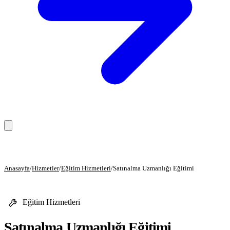
Anasayfa
Anasayfa
/
Hizmetler
/
Eğitim Hizmetleri
/
Satınalma Uzmanlığı Eğitimi
Hizmetler
Eğitim Hizmetleri
Eğitim Hizmetleri
Danışmanlık Hizmetleri
Satınalma Uzmanlığı Eğitimi
Sağlık Hizmetleri