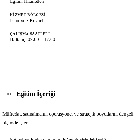
Eğitim Hizmetleri
HIZMET BÖLGESI
İstanbul · Kocaeli
ÇALIŞMA SAATLERI
Hafta içi 09:00 – 17:00
Eğitim İçeriği
01
Müfredat, satınalmanın operasyonel ve stratejik boyutlarını dengeli
biçimde işler.
Satınalma fonksiyonunun değer zincirindeki rolü