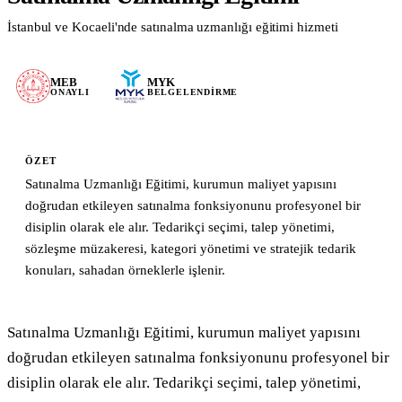
İstanbul ve Kocaeli'nde satınalma uzmanlığı eğitimi hizmeti
Blog & Kaynaklar
Tüm Yazılar
MEB
MYK
ONAYLI
BELGELENDIRME
Mevzuat & Yönetmelik
Eğitim İpuçları
Sektör Haberleri
ÖZET
Vaka Çalışmaları
Satınalma Uzmanlığı Eğitimi, kurumun maliyet yapısını
doğrudan etkileyen satınalma fonksiyonunu profesyonel bir
Formlar & Materyaller
disiplin olarak ele alır. Tedarikçi seçimi, talep yönetimi,
Hakkımızda
sözleşme müzakeresi, kategori yönetimi ve stratejik tedarik
konuları, sahadan örneklerle işlenir.
İletişim
WhatsApp
Mail Gönder
Satınalma Uzmanlığı Eğitimi, kurumun maliyet yapısını 
doğrudan etkileyen satınalma fonksiyonunu profesyonel bir 
disiplin olarak ele alır. Tedarikçi seçimi, talep yönetimi, 