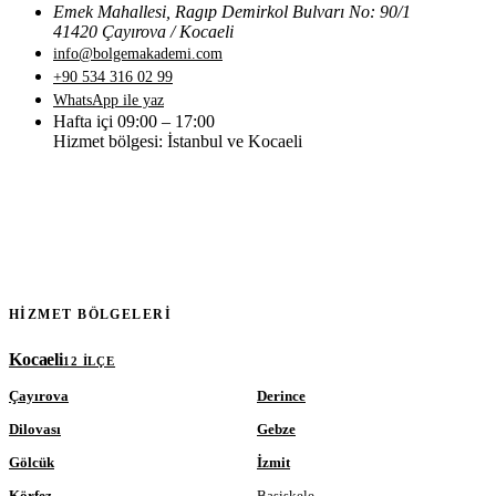
Emek Mahallesi, Ragıp Demirkol Bulvarı No: 90/1
41420 Çayırova / Kocaeli
info@bolgemakademi.com
+90 534 316 02 99
WhatsApp ile yaz
Hafta içi 09:00 – 17:00
Hizmet bölgesi: İstanbul ve Kocaeli
HIZMET BÖLGELERI
Kocaeli
12 ILÇE
Çayırova
Derince
Dilovası
Gebze
Gölcük
İzmit
Körfez
Başiskele