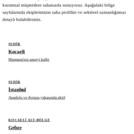
kurumsal müşterilere sahanızda sunuyoruz. Aşağıdaki bölge
sayfalarında ekiplerimizin saha profilini ve sektörel uzmanlığımızı
detaylı bulabilirsiniz.
ŞEHIR
Kocaeli
Marmara'nın sanayi kalbi
ŞEHIR
İstanbul
Anadolu ve Avrupa yakasında aktif
KOCAELI ALT-BÖLGE
Gebze