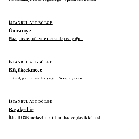
İSTANBUL ALT-BÖLGE
Ümraniye
Plaza, ticaret, ofis ve e-ticaret deposu yoğun
İSTANBUL ALT-BÖLGE
Küçükçekmece
Tekstil, gıda ve atölye yoğun Avrupa yakası
İSTANBUL ALT-BÖLGE
Başakşehir
İkitelli OSB merkezi: tekstil, matbaa ve plastik kümesi