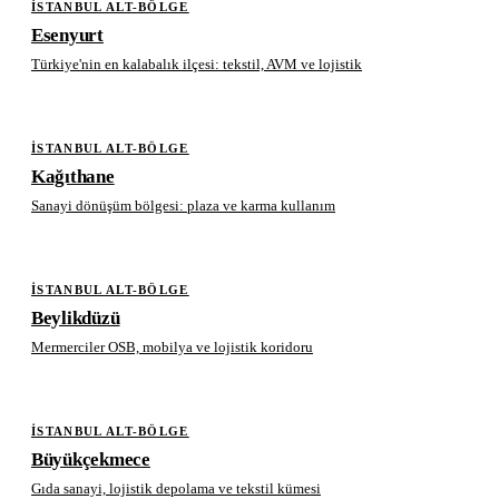
İSTANBUL ALT-BÖLGE
Esenyurt
Türkiye'nin en kalabalık ilçesi: tekstil, AVM ve lojistik
İSTANBUL ALT-BÖLGE
Kağıthane
Sanayi dönüşüm bölgesi: plaza ve karma kullanım
İSTANBUL ALT-BÖLGE
Beylikdüzü
Mermerciler OSB, mobilya ve lojistik koridoru
İSTANBUL ALT-BÖLGE
Büyükçekmece
Gıda sanayi, lojistik depolama ve tekstil kümesi