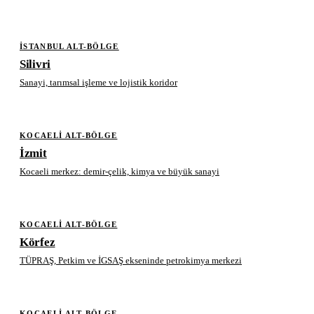
İSTANBUL ALT-BÖLGE
Silivri
Sanayi, tarımsal işleme ve lojistik koridor
KOCAELI ALT-BÖLGE
İzmit
Kocaeli merkez: demir-çelik, kimya ve büyük sanayi
KOCAELI ALT-BÖLGE
Körfez
TÜPRAŞ, Petkim ve İGSAŞ ekseninde petrokimya merkezi
KOCAELI ALT-BÖLGE