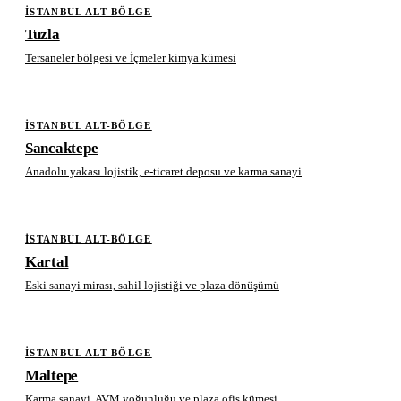
İSTANBUL ALT-BÖLGE
Tuzla
Tersaneler bölgesi ve İçmeler kimya kümesi
İSTANBUL ALT-BÖLGE
Sancaktepe
Anadolu yakası lojistik, e-ticaret deposu ve karma sanayi
İSTANBUL ALT-BÖLGE
Kartal
Eski sanayi mirası, sahil lojistiği ve plaza dönüşümü
İSTANBUL ALT-BÖLGE
Maltepe
Karma sanayi, AVM yoğunluğu ve plaza ofis kümesi