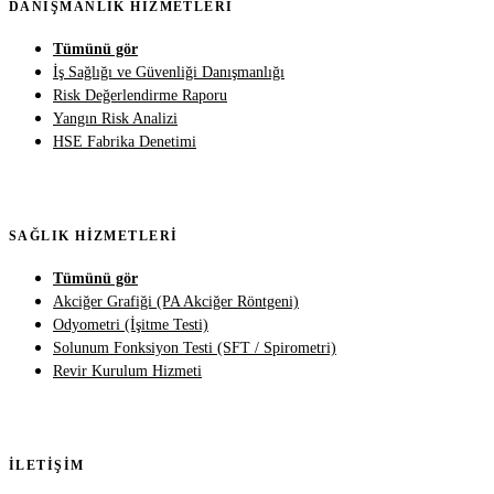
DANIŞMANLIK HIZMETLERI
Tümünü gör
İş Sağlığı ve Güvenliği Danışmanlığı
Risk Değerlendirme Raporu
Yangın Risk Analizi
HSE Fabrika Denetimi
SAĞLIK HIZMETLERI
Tümünü gör
Akciğer Grafiği (PA Akciğer Röntgeni)
Odyometri (İşitme Testi)
Solunum Fonksiyon Testi (SFT / Spirometri)
Revir Kurulum Hizmeti
İLETIŞIM