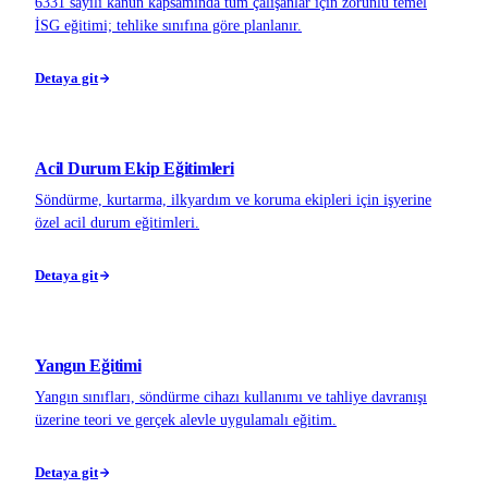
6331 sayılı kanun kapsamında tüm çalışanlar için zorunlu temel
İSG eğitimi; tehlike sınıfına göre planlanır.
Detaya git
Acil Durum Ekip Eğitimleri
Söndürme, kurtarma, ilkyardım ve koruma ekipleri için işyerine
özel acil durum eğitimleri.
Detaya git
Yangın Eğitimi
Yangın sınıfları, söndürme cihazı kullanımı ve tahliye davranışı
üzerine teori ve gerçek alevle uygulamalı eğitim.
Detaya git