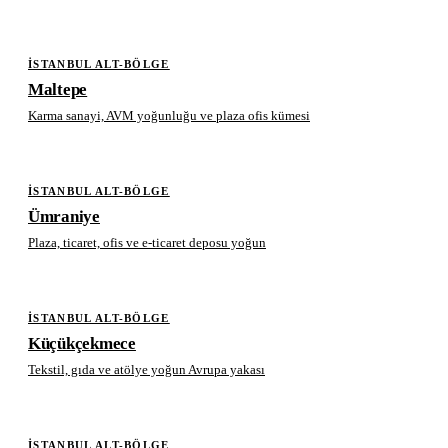
İSTANBUL ALT-BÖLGE
Maltepe
Karma sanayi, AVM yoğunluğu ve plaza ofis kümesi
İSTANBUL ALT-BÖLGE
Ümraniye
Plaza, ticaret, ofis ve e-ticaret deposu yoğun
İSTANBUL ALT-BÖLGE
Küçükçekmece
Tekstil, gıda ve atölye yoğun Avrupa yakası
İSTANBUL ALT-BÖLGE