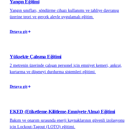
Yangın Eğitimi
Yangın sınıfları, söndürme cihazı kullanımı ve tahliye davranışı
üzerine teori ve gerçek alevle uygulamalı eğitim.
Detaya git
Yüksekte Çalışma Eğitimi
2 metrenin üzerinde çalışan personel için emniyet kemeri, ankraj,
kurtarma ve düşmeyi durdurma sistemleri eğitimi.
Detaya git
EKED (Etiketleme-Kilitleme-Emniyete Alma) Eğitimi
Bakım ve onarım sırasında enerji kaynaklarının güvenli izolasyonu
için Lockout-Tagout (LOTO) eğitimi.