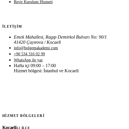
Revir Kurulum Hizmeti
İLETIŞIM
Emek Mahallesi, Ragıp Demirkol Bulvarı No: 90/1
41420 Çayırova / Kocaeli
info@bolgemakademi.com
+90 534 316 02 99
WhatsApp ile yaz
Hafta içi 09:00 – 17:00
Hizmet bölgesi: İstanbul ve Kocaeli
HIZMET BÖLGELERI
Kocaeli
12 ILÇE