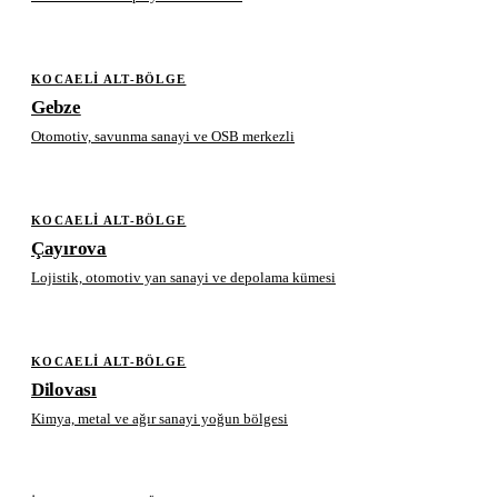
KOCAELI ALT-BÖLGE
Gebze
Otomotiv, savunma sanayi ve OSB merkezli
KOCAELI ALT-BÖLGE
Çayırova
Lojistik, otomotiv yan sanayi ve depolama kümesi
KOCAELI ALT-BÖLGE
Dilovası
Kimya, metal ve ağır sanayi yoğun bölgesi