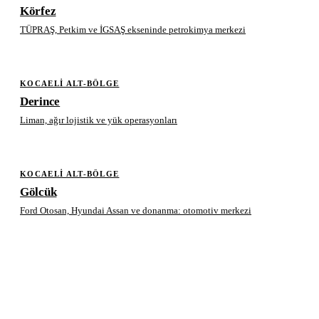
Körfez
TÜPRAŞ, Petkim ve İGSAŞ ekseninde petrokimya merkezi
KOCAELI ALT-BÖLGE
Derince
Liman, ağır lojistik ve yük operasyonları
KOCAELI ALT-BÖLGE
Gölcük
Ford Otosan, Hyundai Assan ve donanma: otomotiv merkezi