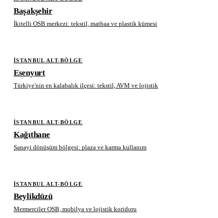
Başakşehir
İkitelli OSB merkezi: tekstil, matbaa ve plastik kümesi
İSTANBUL ALT-BÖLGE
Esenyurt
Türkiye'nin en kalabalık ilçesi: tekstil, AVM ve lojistik
İSTANBUL ALT-BÖLGE
Kağıthane
Sanayi dönüşüm bölgesi: plaza ve karma kullanım
İSTANBUL ALT-BÖLGE
Beylikdüzü
Mermerciler OSB, mobilya ve lojistik koridoru