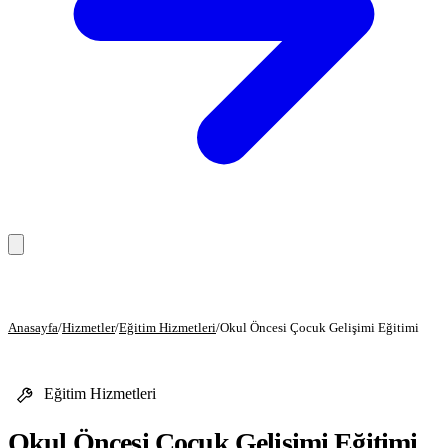
Anasayfa
Anasayfa
/
Hizmetler
/
Eğitim Hizmetleri
/
Okul Öncesi Çocuk Gelişimi Eğitimi
Hizmetler
Eğitim Hizmetleri
Eğitim Hizmetleri
Danışmanlık Hizmetleri
Okul Öncesi Çocuk Gelişimi Eğitimi
Sağlık Hizmetleri