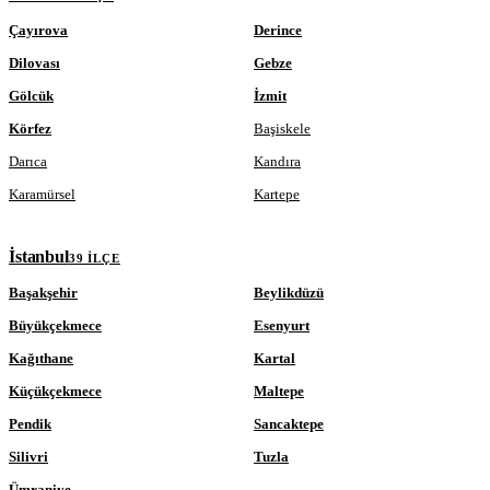
Çayırova
Derince
Dilovası
Gebze
Gölcük
İzmit
Körfez
Başiskele
Darıca
Kandıra
Karamürsel
Kartepe
İstanbul
39 ILÇE
Başakşehir
Beylikdüzü
Büyükçekmece
Esenyurt
Kağıthane
Kartal
Küçükçekmece
Maltepe
Pendik
Sancaktepe
Silivri
Tuzla
Ümraniye