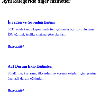
Aynı kategoride diğer hizmetler
İş Sağlığı ve Güvenliği Eğitimi
6331 sayılı kanun kapsamında tüm çalışanlar için zorunlu temel
İSG eğitimi; tehlike sınıfına göre planlanır.
Detaya git
Acil Durum Ekip Eğitimleri
Söndürme, kurtarma, ilkyardım ve koruma ekipleri için işyerine
özel acil durum eğitimleri.
Detaya git