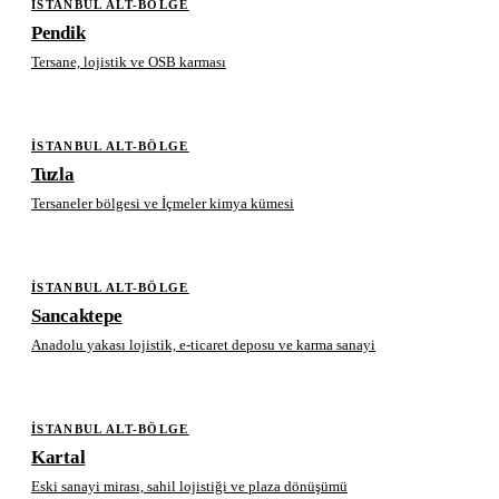
İSTANBUL ALT-BÖLGE
Pendik
Tersane, lojistik ve OSB karması
İSTANBUL ALT-BÖLGE
Tuzla
Tersaneler bölgesi ve İçmeler kimya kümesi
İSTANBUL ALT-BÖLGE
Sancaktepe
Anadolu yakası lojistik, e-ticaret deposu ve karma sanayi
İSTANBUL ALT-BÖLGE
Kartal
Eski sanayi mirası, sahil lojistiği ve plaza dönüşümü