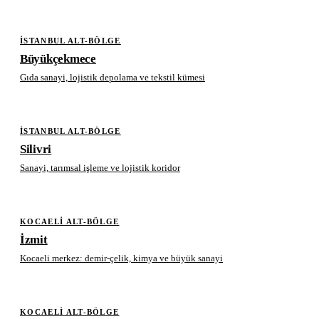
İSTANBUL ALT-BÖLGE
Büyükçekmece
Gıda sanayi, lojistik depolama ve tekstil kümesi
İSTANBUL ALT-BÖLGE
Silivri
Sanayi, tarımsal işleme ve lojistik koridor
KOCAELI ALT-BÖLGE
İzmit
Kocaeli merkez: demir-çelik, kimya ve büyük sanayi
KOCAELI ALT-BÖLGE