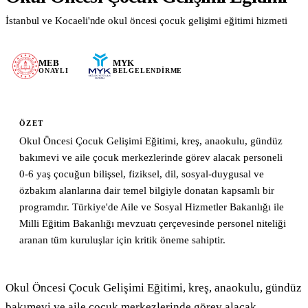
İstanbul ve Kocaeli'nde okul öncesi çocuk gelişimi eğitimi hizmeti
Blog & Kaynaklar
Tüm Yazılar
MEB
MYK
ONAYLI
BELGELENDIRME
Mevzuat & Yönetmelik
Eğitim İpuçları
Sektör Haberleri
ÖZET
Vaka Çalışmaları
Okul Öncesi Çocuk Gelişimi Eğitimi, kreş, anaokulu, gündüz
bakımevi ve aile çocuk merkezlerinde görev alacak personeli
Formlar & Materyaller
0-6 yaş çocuğun bilişsel, fiziksel, dil, sosyal-duygusal ve
Hakkımızda
özbakım alanlarına dair temel bilgiyle donatan kapsamlı bir
programdır. Türkiye'de Aile ve Sosyal Hizmetler Bakanlığı ile
İletişim
Milli Eğitim Bakanlığı mevzuatı çerçevesinde personel niteliği
aranan tüm kuruluşlar için kritik öneme sahiptir.
WhatsApp
Mail Gönder
Okul Öncesi Çocuk Gelişimi Eğitimi, kreş, anaokulu, gündüz 
bakımevi ve aile çocuk merkezlerinde görev alacak 