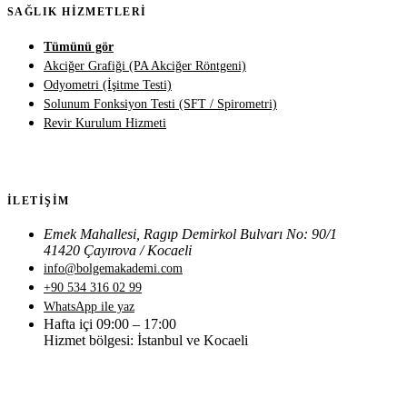
SAĞLIK HIZMETLERI
Tümünü gör
Akciğer Grafiği (PA Akciğer Röntgeni)
Odyometri (İşitme Testi)
Solunum Fonksiyon Testi (SFT / Spirometri)
Revir Kurulum Hizmeti
İLETIŞIM
Emek Mahallesi, Ragıp Demirkol Bulvarı No: 90/1
41420 Çayırova / Kocaeli
info@bolgemakademi.com
+90 534 316 02 99
WhatsApp ile yaz
Hafta içi 09:00 – 17:00
Hizmet bölgesi: İstanbul ve Kocaeli