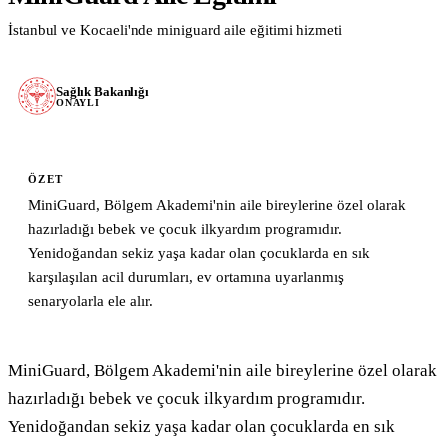
İstanbul ve Kocaeli'nde miniguard aile eğitimi hizmeti
Blog & Kaynaklar
Tüm Yazılar
Sağlık Bakanlığı
ONAYLI
Mevzuat & Yönetmelik
Eğitim İpuçları
Sektör Haberleri
ÖZET
Vaka Çalışmaları
MiniGuard, Bölgem Akademi'nin aile bireylerine özel olarak
hazırladığı bebek ve çocuk ilkyardım programıdır.
Formlar & Materyaller
Yenidoğandan sekiz yaşa kadar olan çocuklarda en sık
Hakkımızda
karşılaşılan acil durumları, ev ortamına uyarlanmış
senaryolarla ele alır.
İletişim
WhatsApp
Mail Gönder
MiniGuard, Bölgem Akademi'nin aile bireylerine özel olarak 
hazırladığı bebek ve çocuk ilkyardım programıdır. 
Yenidoğandan sekiz yaşa kadar olan çocuklarda en sık 