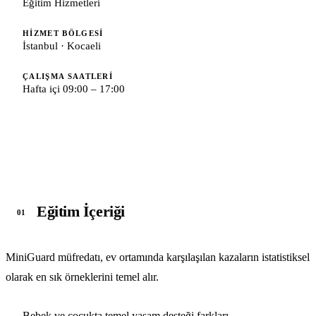
Eğitim Hizmetleri
HIZMET BÖLGESI
İstanbul · Kocaeli
ÇALIŞMA SAATLERI
Hafta içi 09:00 – 17:00
Eğitim İçeriği
01
MiniGuard müfredatı, ev ortamında karşılaşılan kazaların istatistiksel
olarak en sık örneklerini temel alır.
Bebek ve çocukta temel yaşam desteği farkları