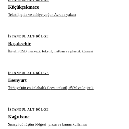
Küçükçekmece
Tekstil, gıda ve atölye yoğun Avrupa yakası
İSTANBUL ALT-BÖLGE
Başakşehir
İkitelli OSB merkezi: tekstil, matbaa ve plastik kümesi
İSTANBUL ALT-BÖLGE
Esenyurt
Türkiye'nin en kalabalık ilçesi: tekstil, AVM ve lojistik
İSTANBUL ALT-BÖLGE
Kağıthane
Sanayi dönüşüm bölgesi: plaza ve karma kullanım