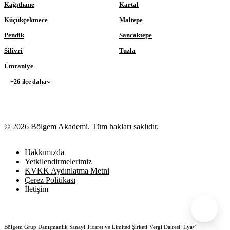
Kağıthane
Kartal
Küçükçekmece
Maltepe
Pendik
Sancaktepe
Silivri
Tuzla
Ümraniye
+26 ilçe daha
© 2026 Bölgem Akademi. Tüm hakları saklıdır.
Hakkımızda
Yetkilendirmelerimiz
KVKK Aydınlatma Metni
Çerez Politikası
İletişim
Bölgem Grup Danışmanlık Sanayi Ticaret ve Limited Şirketi
·
Vergi Dairesi: İlyasbey
·