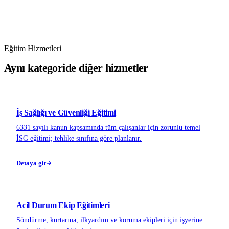
Eğitim Hizmetleri
Aynı kategoride diğer hizmetler
İş Sağlığı ve Güvenliği Eğitimi
6331 sayılı kanun kapsamında tüm çalışanlar için zorunlu temel
İSG eğitimi; tehlike sınıfına göre planlanır.
Detaya git
Acil Durum Ekip Eğitimleri
Söndürme, kurtarma, ilkyardım ve koruma ekipleri için işyerine