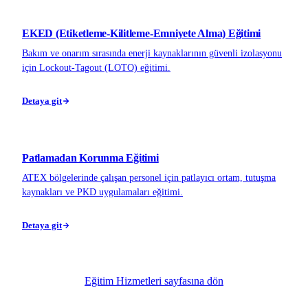
EKED (Etiketleme-Kilitleme-Emniyete Alma) Eğitimi
Bakım ve onarım sırasında enerji kaynaklarının güvenli izolasyonu
için Lockout-Tagout (LOTO) eğitimi.
Detaya git
Patlamadan Korunma Eğitimi
ATEX bölgelerinde çalışan personel için patlayıcı ortam, tutuşma
kaynakları ve PKD uygulamaları eğitimi.
Detaya git
Eğitim Hizmetleri sayfasına dön