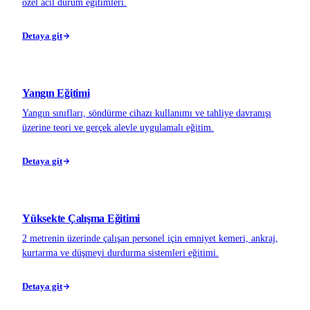
özel acil durum eğitimleri.
Detaya git
Yangın Eğitimi
Yangın sınıfları, söndürme cihazı kullanımı ve tahliye davranışı
üzerine teori ve gerçek alevle uygulamalı eğitim.
Detaya git
Yüksekte Çalışma Eğitimi
2 metrenin üzerinde çalışan personel için emniyet kemeri, ankraj,
kurtarma ve düşmeyi durdurma sistemleri eğitimi.
Detaya git