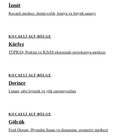
İzmit
Kocaeli merkez: demir-çelik, kimya ve büyük sanayi
KOCAELI ALT-BÖLGE
Körfez
TÜPRAŞ, Petkim ve İGSAŞ ekseninde petrokimya merkezi
KOCAELI ALT-BÖLGE
Derince
Liman, ağır lojistik ve yük operasyonları
KOCAELI ALT-BÖLGE
Gölcük
Ford Otosan, Hyundai Assan ve donanma: otomotiv merkezi