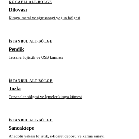
KOCAELI ALT-BÖLGE
Dilovası
Kimya, metal ve ağır sanayi yoğun bölgesi
İSTANBUL ALT-BÖLGE
Pendik
Tersane, lojistik ve OSB karması
İSTANBUL ALT-BÖLGE
Tuzla
Tersaneler bölgesi ve İçmeler kimya kümesi
İSTANBUL ALT-BÖLGE
Sancaktepe
Anadolu yakası lojistik, e-ticaret deposu ve karma sanayi