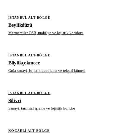
İSTANBUL ALT-BÖLGE
Beylikdüzü
Mermerciler OSB, mobilya ve lojistik koridoru
İSTANBUL ALT-BÖLGE
Büyükçekmece
Gıda sanayi, lojistik depolama ve tekstil kümesi
İSTANBUL ALT-BÖLGE
Silivri
Sanayi, tarımsal işleme ve lojistik koridor
KOCAELI ALT-BÖLGE