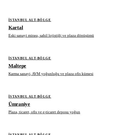
İSTANBUL ALT-BÖLGE
Kartal
Eski sanayi mirası, sahil lojistiği ve plaza dönüşümü
İSTANBUL ALT-BÖLGE
Maltepe
Karma sanayi, AVM yoğunluğu ve plaza ofis kümesi
İSTANBUL ALT-BÖLGE
Ümraniye
Plaza, ticaret, ofis ve e-ticaret deposu yoğun
İSTANBUL ALT-BÖLGE