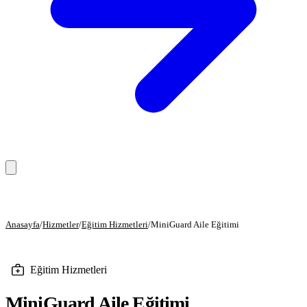
Anasayfa
Anasayfa
/
Hizmetler
/
Eğitim Hizmetleri
/
MiniGuard Aile Eğitimi
Hizmetler
Eğitim Hizmetleri
Eğitim Hizmetleri
Danışmanlık Hizmetleri
MiniGuard Aile Eğitimi
Sağlık Hizmetleri