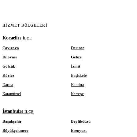
HIZMET BÖLGELERI
Kocaeli
12 ILÇE
Çayırova
Derince
Dilovası
Gebze
Gölcük
İzmit
Körfez
Başiskele
Darıca
Kandıra
Karamürsel
Kartepe
İstanbul
39 ILÇE
Başakşehir
Beylikdüzü
Büyükçekmece
Esenyurt