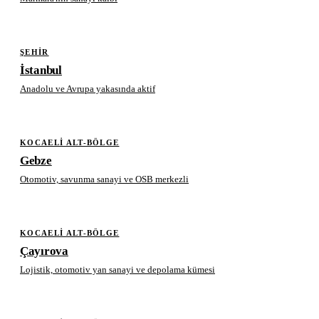
ŞEHIR
İstanbul
Anadolu ve Avrupa yakasında aktif
KOCAELI ALT-BÖLGE
Gebze
Otomotiv, savunma sanayi ve OSB merkezli
KOCAELI ALT-BÖLGE
Çayırova
Lojistik, otomotiv yan sanayi ve depolama kümesi