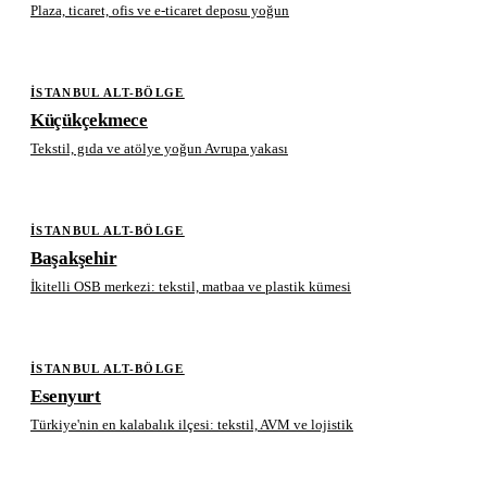
Plaza, ticaret, ofis ve e-ticaret deposu yoğun
İSTANBUL ALT-BÖLGE
Küçükçekmece
Tekstil, gıda ve atölye yoğun Avrupa yakası
İSTANBUL ALT-BÖLGE
Başakşehir
İkitelli OSB merkezi: tekstil, matbaa ve plastik kümesi
İSTANBUL ALT-BÖLGE
Esenyurt
Türkiye'nin en kalabalık ilçesi: tekstil, AVM ve lojistik