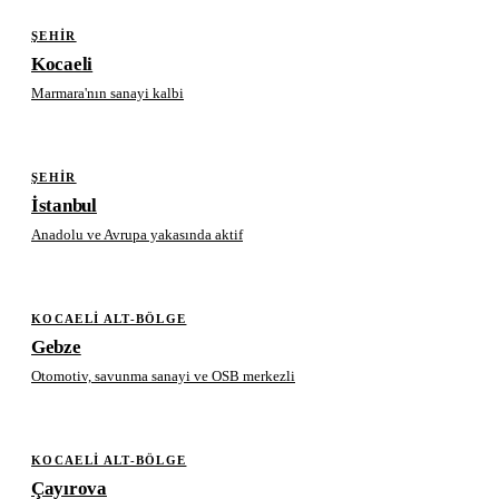
ŞEHIR
Kocaeli
Marmara'nın sanayi kalbi
ŞEHIR
İstanbul
Anadolu ve Avrupa yakasında aktif
KOCAELI ALT-BÖLGE
Gebze
Otomotiv, savunma sanayi ve OSB merkezli
KOCAELI ALT-BÖLGE
Çayırova