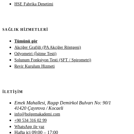
HSE Fabrika Denetimi
SAĞLIK HIZMETLERI
Tümünü gör
Akciğer Grafiği (PA Akciğer Röntgeni)
Odyometri (İşitme Testi)
Solunum Fonksiyon Testi (SFT / Spirometri)
Revir Kurulum Hizmeti
İLETIŞIM
Emek Mahallesi, Ragıp Demirkol Bulvarı No: 90/1
41420 Çayırova / Kocaeli
info@bolgemakademi.com
+90 534 316 02 99
WhatsApp ile yaz
Hafta içi 09:00 – 17:00