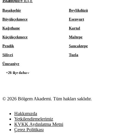
İstanbul
39 ILÇE
Başakşehir
Beylikdüzü
Büyükçekmece
Esenyurt
Kağıthane
Kartal
Küçükçekmece
Maltepe
Pendik
Sancaktepe
Silivri
Tuzla
Ümraniye
+26 ilçe daha
© 2026 Bölgem Akademi. Tüm hakları saklıdır.
Hakkımızda
Yetkilendirmelerimiz
KVKK Aydınlatma Metni
Çerez Politikası