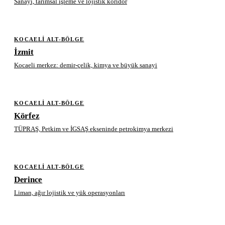
Sanayi, tarımsal işleme ve lojistik koridor
KOCAELI ALT-BÖLGE
İzmit
Kocaeli merkez: demir-çelik, kimya ve büyük sanayi
KOCAELI ALT-BÖLGE
Körfez
TÜPRAŞ, Petkim ve İGSAŞ ekseninde petrokimya merkezi
KOCAELI ALT-BÖLGE
Derince
Liman, ağır lojistik ve yük operasyonları