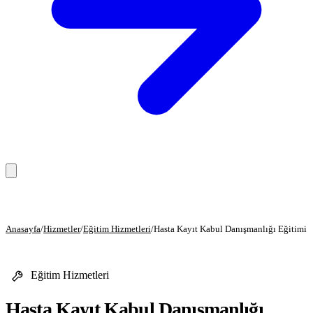
Anasayfa
Anasayfa
/
Hizmetler
/
Eğitim Hizmetleri
/
Hasta Kayıt Kabul Danışmanlığı Eğitimi
Hizmetler
Eğitim Hizmetleri
Eğitim Hizmetleri
Danışmanlık Hizmetleri
Hasta Kayıt Kabul Danışmanlığı
Sağlık Hizmetleri