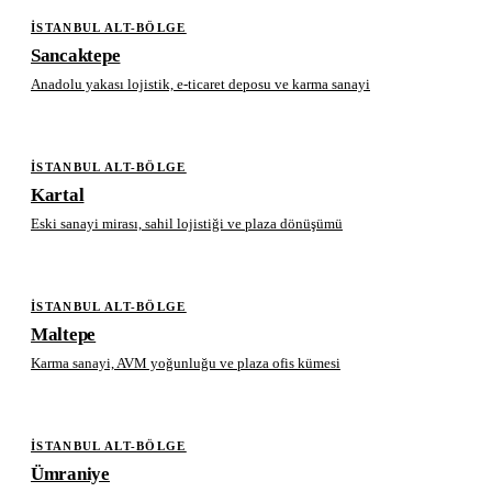
İSTANBUL ALT-BÖLGE
Sancaktepe
Anadolu yakası lojistik, e-ticaret deposu ve karma sanayi
İSTANBUL ALT-BÖLGE
Kartal
Eski sanayi mirası, sahil lojistiği ve plaza dönüşümü
İSTANBUL ALT-BÖLGE
Maltepe
Karma sanayi, AVM yoğunluğu ve plaza ofis kümesi
İSTANBUL ALT-BÖLGE
Ümraniye