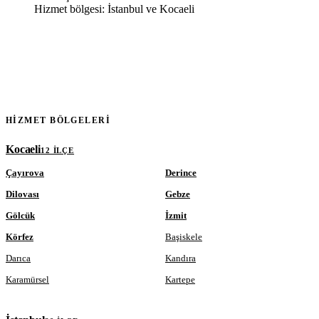
Hizmet bölgesi: İstanbul ve Kocaeli
HIZMET BÖLGELERI
Kocaeli
12 ILÇE
Çayırova
Derince
Dilovası
Gebze
Gölcük
İzmit
Körfez
Başiskele
Darıca
Kandıra
Karamürsel
Kartepe