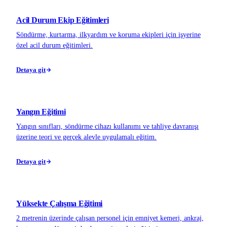
Acil Durum Ekip Eğitimleri
Söndürme, kurtarma, ilkyardım ve koruma ekipleri için işyerine
özel acil durum eğitimleri.
Detaya git
Yangın Eğitimi
Yangın sınıfları, söndürme cihazı kullanımı ve tahliye davranışı
üzerine teori ve gerçek alevle uygulamalı eğitim.
Detaya git
Yüksekte Çalışma Eğitimi
2 metrenin üzerinde çalışan personel için emniyet kemeri, ankraj,