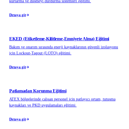
kurtarma ve düşmeyi durdurma sistemleri eğitimi.
Detaya git
EKED (Etiketleme-Kilitleme-Emniyete Alma) Eğitimi
Bakım ve onarım sırasında enerji kaynaklarının güvenli izolasyonu
için Lockout-Tagout (LOTO) eğitimi.
Detaya git
Patlamadan Korunma Eğitimi
ATEX bölgelerinde çalışan personel için patlayıcı ortam, tutuşma
kaynakları ve PKD uygulamaları eğitimi.
Detaya git