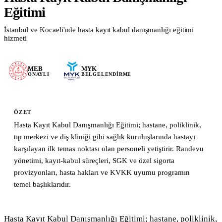
Eğitimi
Blog & Kaynaklar
İstanbul ve Kocaeli'nde hasta kayıt kabul danışmanlığı eğitimi
Tüm Yazılar
hizmeti
Mevzuat & Yönetmelik
Eğitim İpuçları
MEB
MYK
ONAYLI
BELGELENDIRME
Sektör Haberleri
Vaka Çalışmaları
ÖZET
Formlar & Materyaller
Hasta Kayıt Kabul Danışmanlığı Eğitimi; hastane, poliklinik,
Hakkımızda
tıp merkezi ve diş kliniği gibi sağlık kuruluşlarında hastayı
karşılayan ilk temas noktası olan personeli yetiştirir. Randevu
İletişim
yönetimi, kayıt-kabul süreçleri, SGK ve özel sigorta
provizyonları, hasta hakları ve KVKK uyumu programın
WhatsApp
Mail Gönder
temel başlıklarıdır.
Hasta Kayıt Kabul Danışmanlığı Eğitimi; hastane, poliklinik, 