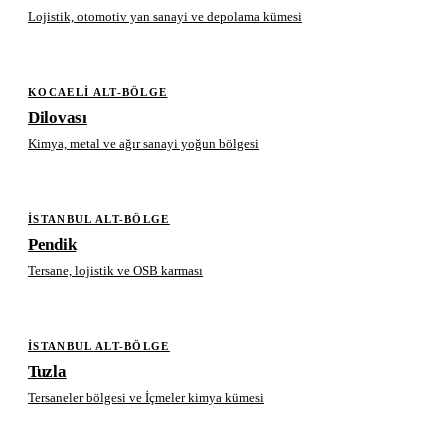
Lojistik, otomotiv yan sanayi ve depolama kümesi
KOCAELI ALT-BÖLGE
Dilovası
Kimya, metal ve ağır sanayi yoğun bölgesi
İSTANBUL ALT-BÖLGE
Pendik
Tersane, lojistik ve OSB karması
İSTANBUL ALT-BÖLGE
Tuzla
Tersaneler bölgesi ve İçmeler kimya kümesi