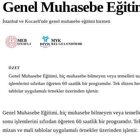
Genel Muhasebe Eğiti
Blog & Kaynaklar
İstanbul ve Kocaeli'nde genel muhasebe eğitimi hizmeti
Tüm Yazılar
Mevzuat & Yönetmelik
MEB
MYK
Eğitim İpuçları
ONAYLI
BELGELENDIRME
Sektör Haberleri
Vaka Çalışmaları
ÖZET
Formlar & Materyaller
Genel Muhasebe Eğitimi, hiç muhasebe bilmeyen veya temelleri ta
işlemlerini sıfırdan öğreten 60 saatlik bir programdır. Tek düzen he
Hakkımızda
tablolar uygulamalı örnekler üzerinden işlenir.
İletişim
Genel Muhasebe Eğitimi, hiç muhasebe bilmeyen veya temeller
WhatsApp
Mail Gönder
sonu işlemlerini sıfırdan öğreten 60 saatlik bir programdır. Te
mizan ve mali tablolar uygulamalı örnekler üzerinden işlenir.
