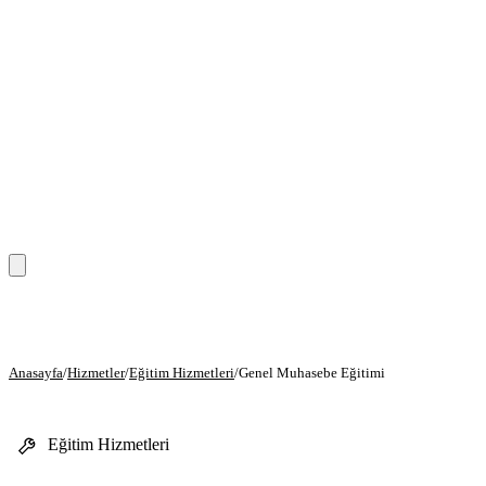
Anasayfa
Hizmetler
Anasayfa
/
Hizmetler
/
Eğitim Hizmetleri
/
Genel Muhasebe Eğitimi
Eğitim Hizmetleri
Eğitim Hizmetleri
Danışmanlık Hizmetleri
Sağlık Hizmetleri