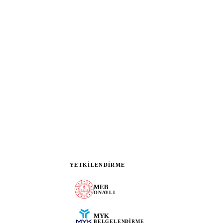
YETKILENDIRME
MEB
ONAYLI
MYK
BELGELENDIRME