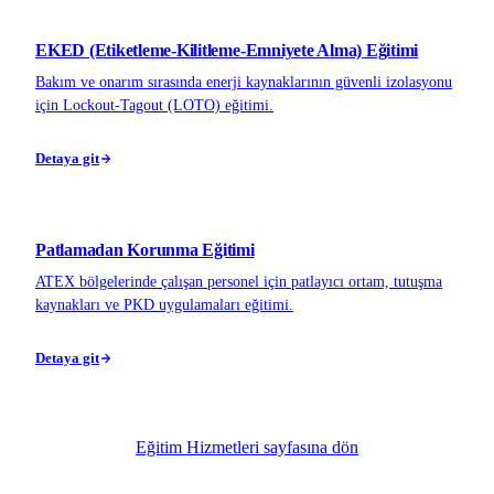
EKED (Etiketleme-Kilitleme-Emniyete Alma) Eğitimi
Bakım ve onarım sırasında enerji kaynaklarının güvenli izolasyonu
için Lockout-Tagout (LOTO) eğitimi.
Detaya git
Patlamadan Korunma Eğitimi
ATEX bölgelerinde çalışan personel için patlayıcı ortam, tutuşma
kaynakları ve PKD uygulamaları eğitimi.
Detaya git
Eğitim Hizmetleri sayfasına dön