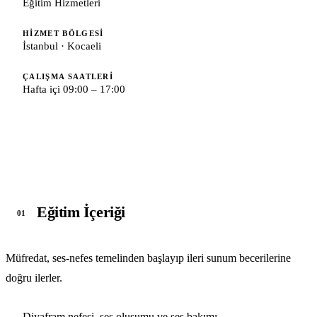
Eğitim Hizmetleri
HIZMET BÖLGESI
İstanbul · Kocaeli
ÇALIŞMA SAATLERI
Hafta içi 09:00 – 17:00
Eğitim İçeriği
01
Müfredat, ses-nefes temelinden başlayıp ileri sunum becerilerine
doğru ilerler.
Diyafram nefesi, ses oluşumu ve ses bakımı