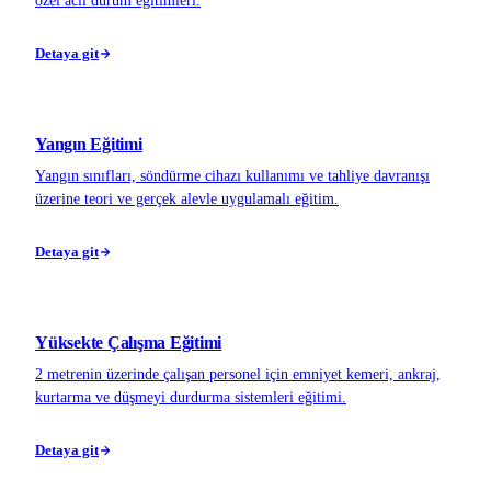
özel acil durum eğitimleri.
Detaya git
Yangın Eğitimi
Yangın sınıfları, söndürme cihazı kullanımı ve tahliye davranışı
üzerine teori ve gerçek alevle uygulamalı eğitim.
Detaya git
Yüksekte Çalışma Eğitimi
2 metrenin üzerinde çalışan personel için emniyet kemeri, ankraj,
kurtarma ve düşmeyi durdurma sistemleri eğitimi.
Detaya git