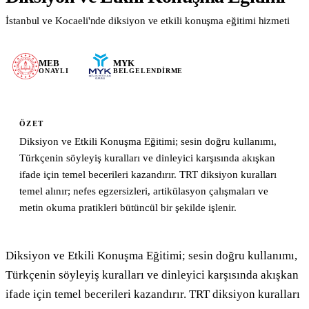
İstanbul ve Kocaeli'nde diksiyon ve etkili konuşma eğitimi hizmeti
Blog & Kaynaklar
Tüm Yazılar
MEB
MYK
ONAYLI
BELGELENDIRME
Mevzuat & Yönetmelik
Eğitim İpuçları
Sektör Haberleri
ÖZET
Vaka Çalışmaları
Diksiyon ve Etkili Konuşma Eğitimi; sesin doğru kullanımı,
Türkçenin söyleyiş kuralları ve dinleyici karşısında akışkan
Formlar & Materyaller
ifade için temel becerileri kazandırır. TRT diksiyon kuralları
Hakkımızda
temel alınır; nefes egzersizleri, artikülasyon çalışmaları ve
metin okuma pratikleri bütüncül bir şekilde işlenir.
İletişim
WhatsApp
Mail Gönder
Diksiyon ve Etkili Konuşma Eğitimi; sesin doğru kullanımı, 
Türkçenin söyleyiş kuralları ve dinleyici karşısında akışkan 
ifade için temel becerileri kazandırır. TRT diksiyon kuralları 