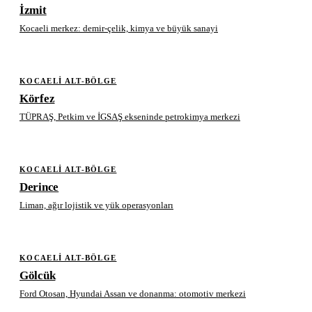
İzmit
Kocaeli merkez: demir-çelik, kimya ve büyük sanayi
KOCAELI ALT-BÖLGE
Körfez
TÜPRAŞ, Petkim ve İGSAŞ ekseninde petrokimya merkezi
KOCAELI ALT-BÖLGE
Derince
Liman, ağır lojistik ve yük operasyonları
KOCAELI ALT-BÖLGE
Gölcük
Ford Otosan, Hyundai Assan ve donanma: otomotiv merkezi