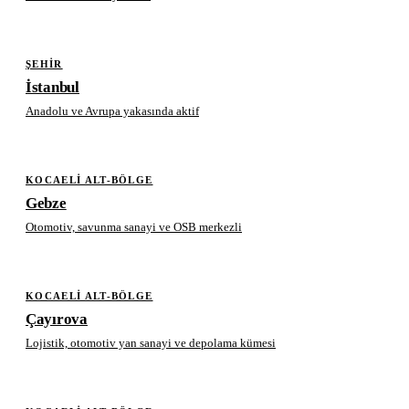
ŞEHIR
İstanbul
Anadolu ve Avrupa yakasında aktif
KOCAELI ALT-BÖLGE
Gebze
Otomotiv, savunma sanayi ve OSB merkezli
KOCAELI ALT-BÖLGE
Çayırova
Lojistik, otomotiv yan sanayi ve depolama kümesi