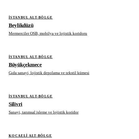
İSTANBUL ALT-BÖLGE
Beylikdüzü
Mermerciler OSB, mobilya ve lojistik koridoru
İSTANBUL ALT-BÖLGE
Büyükçekmece
Gıda sanayi, lojistik depolama ve tekstil kümesi
İSTANBUL ALT-BÖLGE
Silivri
Sanayi, tarımsal işleme ve lojistik koridor
KOCAELI ALT-BÖLGE