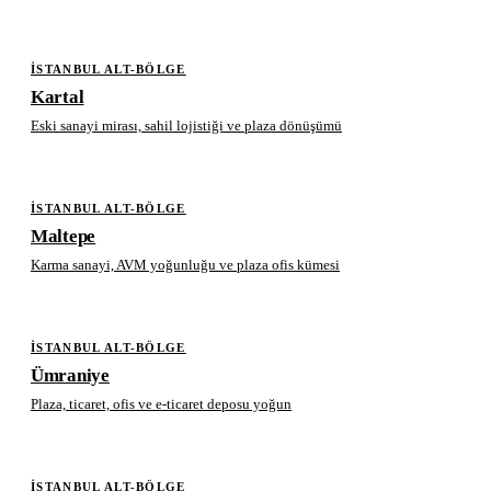
İSTANBUL ALT-BÖLGE
Kartal
Eski sanayi mirası, sahil lojistiği ve plaza dönüşümü
İSTANBUL ALT-BÖLGE
Maltepe
Karma sanayi, AVM yoğunluğu ve plaza ofis kümesi
İSTANBUL ALT-BÖLGE
Ümraniye
Plaza, ticaret, ofis ve e-ticaret deposu yoğun
İSTANBUL ALT-BÖLGE