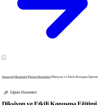
Anasayfa
Anasayfa
/
Hizmetler
/
Eğitim Hizmetleri
/
Diksiyon ve Etkili Konuşma Eğitimi
Hizmetler
Eğitim Hizmetleri
Eğitim Hizmetleri
Danışmanlık Hizmetleri
Diksiyon ve Etkili Konuşma Eğitimi
Sağlık Hizmetleri