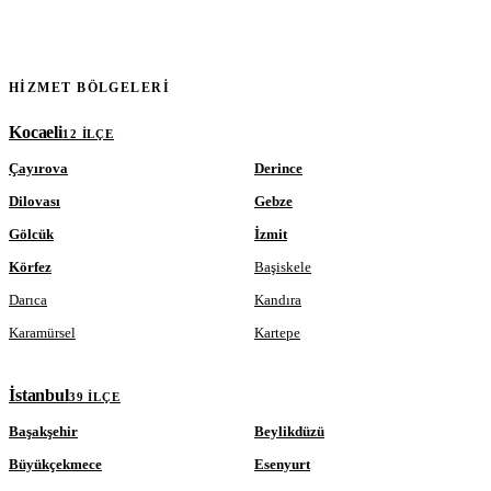
HIZMET BÖLGELERI
Kocaeli
12 ILÇE
Çayırova
Derince
Dilovası
Gebze
Gölcük
İzmit
Körfez
Başiskele
Darıca
Kandıra
Karamürsel
Kartepe
İstanbul
39 ILÇE
Başakşehir
Beylikdüzü
Büyükçekmece
Esenyurt