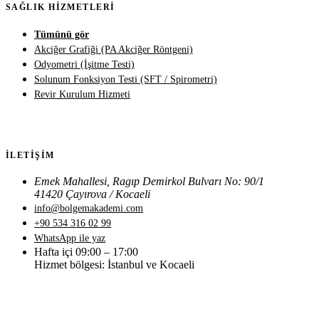
SAĞLIK HIZMETLERI
Tümünü gör
Akciğer Grafiği (PA Akciğer Röntgeni)
Odyometri (İşitme Testi)
Solunum Fonksiyon Testi (SFT / Spirometri)
Revir Kurulum Hizmeti
İLETIŞIM
Emek Mahallesi, Ragıp Demirkol Bulvarı No: 90/1
41420 Çayırova / Kocaeli
info@bolgemakademi.com
+90 534 316 02 99
WhatsApp ile yaz
Hafta içi 09:00 – 17:00
Hizmet bölgesi: İstanbul ve Kocaeli