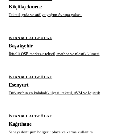
Küçükçekmece
Tekstil, gıda ve atölye yoğun Avrupa yakası
İSTANBUL ALT-BÖLGE
Başakşehir
İkitelli OSB merkezi: tekstil, matbaa ve plastik kümesi
İSTANBUL ALT-BÖLGE
Esenyurt
Türkiye'nin en kalabalık ilçesi: tekstil, AVM ve lojistik
İSTANBUL ALT-BÖLGE
Kağıthane
Sanayi dönüşüm bölgesi: plaza ve karma kullanım