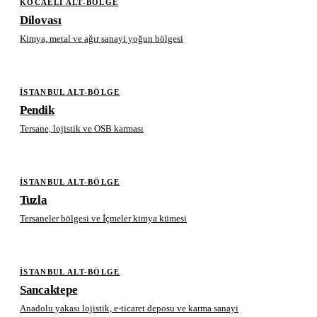
KOCAELI ALT-BÖLGE
Dilovası
Kimya, metal ve ağır sanayi yoğun bölgesi
İSTANBUL ALT-BÖLGE
Pendik
Tersane, lojistik ve OSB karması
İSTANBUL ALT-BÖLGE
Tuzla
Tersaneler bölgesi ve İçmeler kimya kümesi
İSTANBUL ALT-BÖLGE
Sancaktepe
Anadolu yakası lojistik, e-ticaret deposu ve karma sanayi