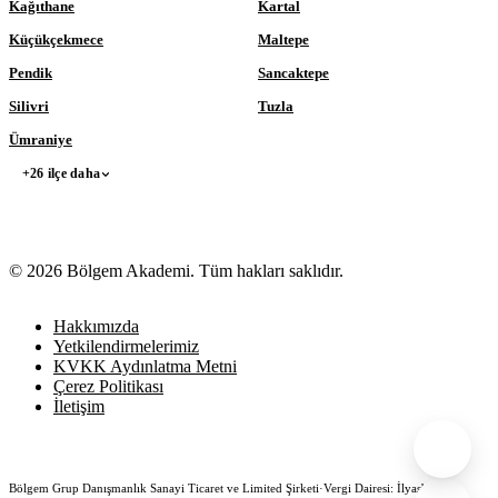
Kağıthane
Kartal
Küçükçekmece
Maltepe
Pendik
Sancaktepe
Silivri
Tuzla
Ümraniye
+26 ilçe daha
© 2026 Bölgem Akademi. Tüm hakları saklıdır.
Hakkımızda
Yetkilendirmelerimiz
KVKK Aydınlatma Metni
Çerez Politikası
İletişim
Bölgem Grup Danışmanlık Sanayi Ticaret ve Limited Şirketi
·
Vergi Dairesi: İlyasbey
·